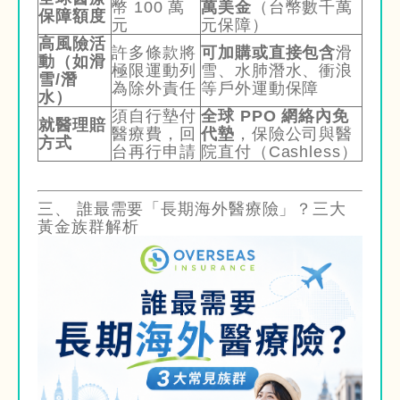
幣 100 萬
萬美金
（台幣數千萬
保障額度
元
元保障）
高風險活
許多條款將
可加購或直接包含
滑
動（如滑
極限運動列
雪、水肺潛水、衝浪
雪/潛
為除外責任
等戶外運動保障
水）
須自行墊付
全球 PPO 網絡內免
就醫理賠
醫療費，回
代墊
，保險公司與醫
方式
台再行申請
院直付（Cashless）
三、 誰最需要「長期海外醫療險」？三大
黃金族群解析