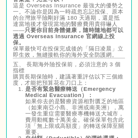
這是 Overseas Insurance 最強大的優勢之
一。不論你是因為一時疏忽忘記投保、原本
的台灣旅平險剛好滿 180 天過期，還是抵
達當地後才發現當地的醫療費用貴得嚇人
——
只要你目前身體健康，隨時隨地都可以
透過 Overseas Insurance 官網線上投
保。
保單最快可在投保完成後的「隔日凌晨」立
即生效，無縫接軌你的海外安全防護網。
五、 長期海外險投保前，必須注意的 3 個
指標
購買長期保險時，建議著重評估以下三個維
度，才能把預算花在刀口上：
是否有緊急醫療轉送（Emergency
Medical Evacuation）：
如果你去的是醫療資源相對匱乏的地區
（如東南亞小島、非洲或南美洲），萬
一發生重症需要醫療專機轉送大城市，
費用動輒數十萬美金。確保保單包含此
項「無上限或高額度」的轉送保障至關
重要。