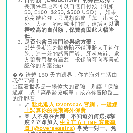
自付額（Deductible）的彈性選擇：
長期保單通常可以自選自付額（例如
$0, $100, $250, $500 USD）。如果
你身體強健，只是想防範「萬一出大意
外、大病」的毀滅性開銷，建議可以
選
擇較高的自付額，保費會因此大幅降
低
。
是否包含日常門診與處方藥：
部分長期海外醫療險不僅理賠大手術住
院，連一般的感冒門診、牙科急診、處
方藥費用都有涵蓋，投保前可向專員確
認你的方案細節。
�� 跨越 180 天的邊界，你的海外生活由
我們守護！
出國看世界是一場偉大的冒險，別讓「保險
過期」或「高昂醫療帳單」成為你冒險路上
的絆腳石。
🔗
點此進入 Overseas 官網，一鍵線
上試算你的長期海外保費
💬
人不身在台灣、不知道如何選擇額
度？立即加入
中文官方 LINE 客服專
員 (@overseasins)
享受一對一、免