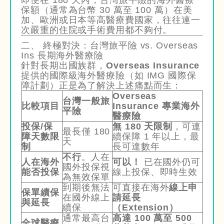
保額（通常為台幣 30 萬至 100 萬）在美
加、歐洲或日本等高醫療費國家，往往連一
次嚴重的住院或手術費用都不夠付。
二、 終極對決：台灣旅平險 vs. Overseas
Ins 長期海外醫療險
針對長期出國族群，
Overseas Insurance
提供的國際級海外醫療險（如 IMG 國際保
障計劃）正是為了解決上述痛點而生：
Overseas
台灣一般旅
比較項目
Insurance 專業海外
平險
醫療險
投保/保
無 180 天限制
，可連
最長僅 180
障天數限
續保障 1 年以上，最
天
制
長可達數年
不行
。人在
人在海外
可以！
已在國外仍可
國外投保視
能否投保
線上投保、即時生效
為無效保單
到期後無法
可直接在海外
線上申
保單續保
在國外線上
請延長
與延長
續保
（Extension）
通常最高台
高達 100 萬至 500
全球醫療