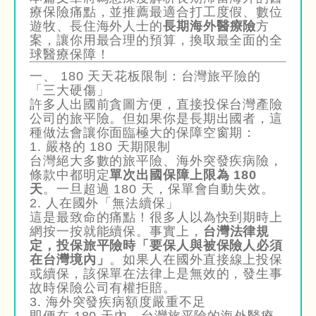
療保險痛點，並推薦最適合打工度假、數位
遊牧、長住海外人士的
長期海外醫療險
方
案，讓你用最合理的預算，換取最全面的全
球醫療保障！
一、 180 天天花板限制：台灣旅平險的
「三大硬傷」
許多人出國前貪圖方便，直接投保台灣產險
公司的旅平險。但如果你是長期出國者，這
種做法會讓你面臨極大的保障空窗期：
1. 嚴格的 180 天期限制
台灣絕大多數的旅平險、海外突發疾病險，
條款中都明定
單次出國保障上限為 180
天
。一旦超過 180 天，保單會自動失效。
2. 人在國外「無法續保」
這是最致命的痛點！很多人以為快到期時上
網按一按就能續保。事實上，
台灣法律規
定，投保旅平險時「要保人與被保險人必須
在台灣境內」
。如果人在國外直接線上投保
或續保，該保單在法律上是無效的，發生事
故時保險公司有權拒賠。
3. 海外突發疾病額度嚴重不足
即便在 180 天內，台灣旅平險的海外醫療