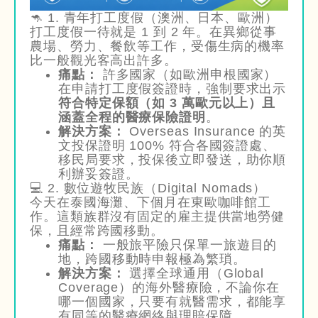
🦘 1. 青年打工度假（澳洲、日本、歐洲）
打工度假一待就是 1 到 2 年。在異鄉從事
農場、勞力、餐飲等工作，受傷生病的機率
比一般觀光客高出許多。
痛點：
許多國家（如歐洲申根國家）
在申請打工度假簽證時，強制要求出示
符合特定保額（如 3 萬歐元以上）且
涵蓋全程的醫療保險證明
。
解決方案：
Overseas Insurance 的英
文投保證明 100% 符合各國簽證處、
移民局要求，投保後立即發送，助你順
利辦妥簽證。
💻 2. 數位遊牧民族（Digital Nomads）
今天在泰國海灘、下個月在東歐咖啡館工
作。這類族群沒有固定的雇主提供當地勞健
保，且經常跨國移動。
痛點：
一般旅平險只保單一旅遊目的
地，跨國移動時申報極為繁瑣。
解決方案：
選擇全球通用（Global
Coverage）的海外醫療險，不論你在
哪一個國家，只要有就醫需求，都能享
有同等的醫療網絡與理賠保障。